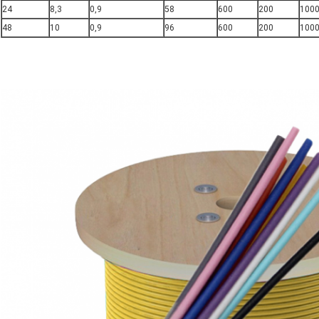
24
8,3
0,9
58
600
200
100
48
10
0,9
96
600
200
100