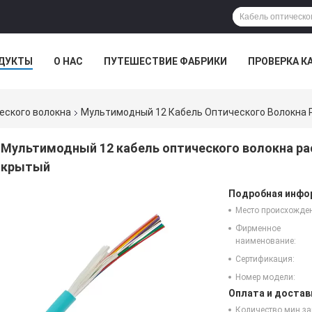
ДУКТЫ
О НАС
ПУТЕШЕСТВИЕ ФАБРИКИ
ПРОВЕРКА К
еского волокна
Мультимодный 12 Кабель Оптического Волокна 
Мультимодный 12 кабель оптического волокна ра
крытый
Подробная инфор
Место происхожде
Фирменное
наименование:
Сертификация:
Номер модели:
Оплата и достав
Количество мин за