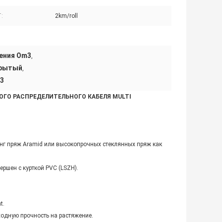
:
2km/roll
ения Om3
,
крытый
,
m3
ОГО РАСПРЕДЕЛИТЕЛЬНОГО КАБЕЛЯ MULTI
нг пряж Aramid или высокопрочных стеклянных пряж как
ршен с курткой PVC (LSZH).
t.
сходную прочность на растяжение.