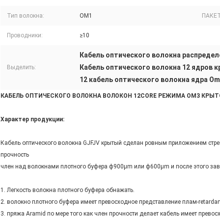
Тип волокна:
ОМ1
ПАКЕТ
Проводники:
≥10
Кабель оптического волокна распредел
Кабель оптического волокна 12 ядров 
Выделить:
12 кабель оптического волокна ядра O
КАБЕЛЬ ОПТИЧЕСКОГО ВОЛОКНА ВОЛОКОН 12CORE РЕЖИМА OM3 КРЫТ
Характер продукции:
Кабель оптического волокна GJFJV крытый сделан ровным приложением стре
прочность
член над волокнами плотного буфера ф900μm или ф600μm и после этого заве
1. Легкость волокна плотного буфера обнажать.
2. волокно плотного буфера имеет превосходное представление плам-retardan
3. пряжа Aramid по мере того как член прочности делает кабель имеет прево