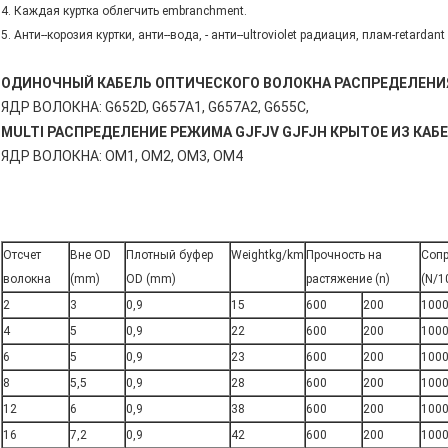
4. Каждая куртка облегчить embranchment.
5. Анти--корозия куртки, анти--вода, - анти--ultroviolet радиация, плам-retarda
ОДИНОЧНЫЙ КАБЕЛЬ ОПТИЧЕСКОГО ВОЛОКНА РАСПРЕДЕЛЕНИЯ
ЯДР ВОЛОКНА: G652D, G657A1, G657A2, G655C,
MULTI РАСПРЕДЕЛЕНИЕ РЕЖИМА GJFJV GJFJH КРЫТОЕ ИЗ КА
ЯДР ВОЛОКНА: OM1, OM2, OM3, OM4
Отсчет
Вне OD
Плотный буфер
Weightkg/km
Прочность на
Сопр
волокна
(mm)
OD (mm)
растяжение (n)
(N/
2
3
0,9
15
600
200
100
4
5
0,9
22
600
200
100
6
5
0,9
23
600
200
100
8
5,5
0,9
28
600
200
100
12
6
0,9
38
600
200
100
16
7,2
0,9
42
600
200
100