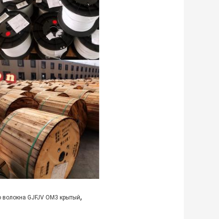
,
о волокна GJFJV OM3 крытый