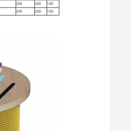
0
200
20D
10D
0
200
20D
10D