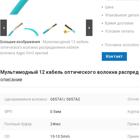
Цена:
Упаковывая детал
Время доставки:
Условия оплаты:
Большие изображения :
Мультимодный 12 кабель
Поставка способно
оптического волокна распределения кабеля
волокна ядра Om3 крытый
Контакт
Мультимодный 12 кабель оптического волокна распред
описание
однорежимное волокно:
G657A1/ G657A2
Отсчет
ФРП:
0.5мм
Куртка
Плотный буфер:
24пкс
Пряжа
OD:
10-10.5mm
Приме