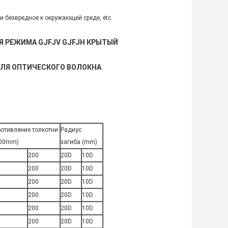
nt и безвредное к окружающей среде, etc.
 РЕЖИМА GJFJV GJFJH КРЫТЫЙ
БЕЛЯ ОПТИЧЕСКОГО ВОЛОКНА
отивление толкотни
Радиус
100mm)
загиба (mm)
0
200
20D
10D
0
200
20D
10D
0
200
20D
10D
0
200
20D
10D
0
200
20D
10D
0
200
20D
10D