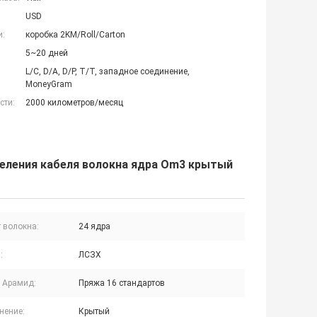
USD
и:
коробка 2KM/Roll/Carton
5~20 дней
L/C, D/A, D/P, T/T, западное соединение,
MoneyGram
сти:
2000 километров/месяц
еления кабеля волокна ядра Om3 крытый
 волокна:
24 ядра
:
ЛСЗХ
 Арамид:
Пряжа 16 стандартов
нение:
Крытый