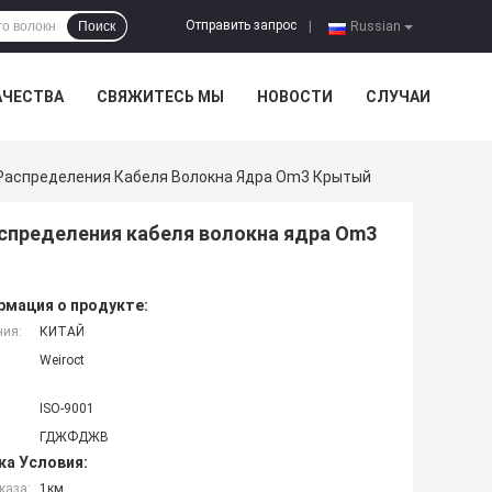
Отправить запрос
Поиск
|
Russian
АЧЕСТВА
СВЯЖИТЕСЬ МЫ
НОВОСТИ
СЛУЧАИ
Распределения Кабеля Волокна Ядра Om3 Крытый
спределения кабеля волокна ядра Om3
мация о продукте:
ния:
КИТАЙ
Weiroct
ISO-9001
ГДЖФДЖВ
ка Условия:
каза:
1км