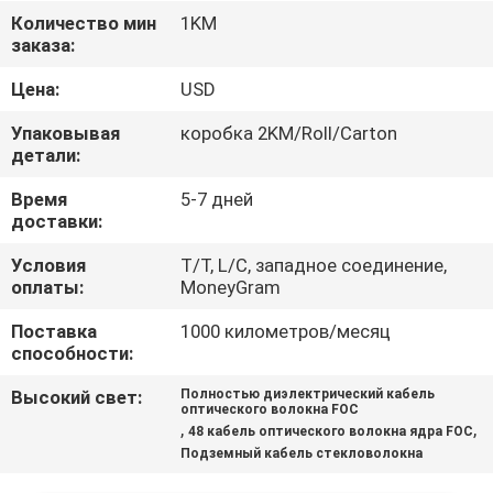
КАЧЕСТВА
Количество мин
1KM
заказа:
СВЯЖИТЕСЬ
Цена:
USD
МЫ
Упаковывая
коробка 2KM/Roll/Carton
детали:
НОВОСТИ
Время
5-7 дней
доставки:
СЛУЧАИ
Условия
T/T, L/C, западное соединение,
оплаты:
MoneyGram
КАРТА
Поставка
1000 километров/месяц
способности:
САЙТА
Высокий свет:
Полностью диэлектрический кабель
оптического волокна FOC
,
,
48 кабель оптического волокна ядра FOC
PRIVACY
Подземный кабель стекловолокна
POLICY