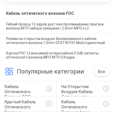
Кабель оптического волокна FOC
Гибкий провод 12 ядров дует вне проламывание прыгуна
волокна MTP набора связывает 2.0mm MPO к LC
Режим на открытом воздухе бронированного кабеля
оптического волокна 1.5mm GYXTW FOC Multi/одиночный
Куртка PVC 12 вносимой потери кабеля 0.5dB заплаты
оптического волокна MPO MTP/24 ядра
Популярные категории
Все
Кабель 
На Открытом 
Оптического 
Воздухе Кабель 
Волокна FOC
Оптического 
Крытый Кабель 
Кабель 
Волокна
Оптического 
Оптического 
Волокна
Волокна Адсс