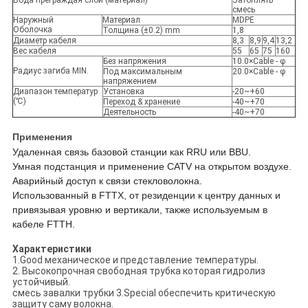
Вода преграждая слой (материал)
Затоплять
смесь
Наружный
Материал
MDPE
Оболочка
Толщина (±0.2) mm
1,8
Диаметр кабеля
8,3
8,9
9,4
13,2
Вес кабеля
55
65
75
160
Без напряжения
10.0×Cable - φ
Радиус загиба MIN.
Под максимальным
20.0×Cable - φ
напряжением
Диапазон температур
Установка
-20~+60
(℃)
Переход & хранение
-40~+70
Деятельность
-40~+70
Применения
Удаленная связь базовой станции как RRU или BBU.
Умная подстанция и применение CATV на открытом воздухе.
Аварийный доступ к связи стекловолокна.
Использованный в FTTX, от резиденции к центру данных и
привязывая уровню и вертикали, также используемым в
кабеле FTTH.
Характеристики
1.Good механическое и представление температуры.
2. Высокопрочная свободная трубка которая гидролиз
устойчивый.
смесь завалки трубки 3.Special обеспечить критическую
защиту саму волокна.