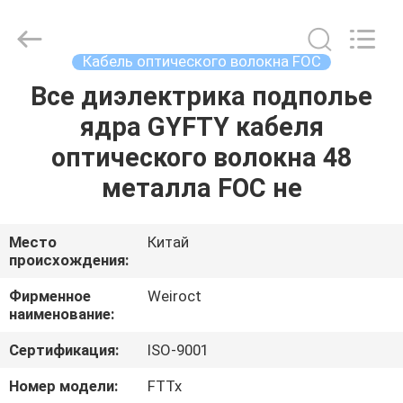
Wuhan
Weiruo
Communication
Tech.
Co.,Ltd.
Кабель оптического волокна FOC
All
Rights
Все диэлектрика подполье
ДОМ
Reserved.
ядра GYFTY кабеля
ПРОДУКТЫ
оптического волокна 48
металла FOC не
О
НАС
Место
Китай
происхождения:
ПУТЕШЕСТВИЕ
Фирменное
Weiroct
наименование:
ФАБРИКИ
Сертификация:
ISO-9001
ПРОВЕРКА
Номер модели:
FTTx