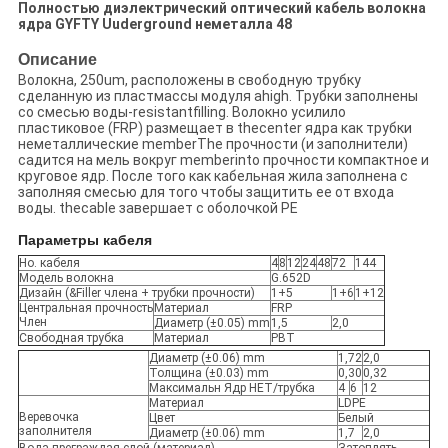
Полностью диэлектрический оптический кабель волокна
ядра GYFTY Uuderground неметалла 48
Описание
Волокна, 250um, расположены в свободную трубку
сделанную из пластмассы модуля ahigh. Трубки заполнены
со смесью воды-resistantfilling. Волокно усилило
пластиковое (FRP) размещает в thecenter ядра как трубки
неметаллические memberThe прочности (и заполнители)
садится на мель вокруг memberinto прочности компактное и
круговое ядр. После того как кабельная жила заполнена с
заполняя смесью для того чтобы защитить ее от входа
воды. thecable завершает с оболочкой PE
Параметры кабеля
Но. кабеля
4
8
12
24
48
72
144
Модель волокна
G.652D
Дизайн (&Filler члена + трубки прочности)
1+5
1+6
1+12
Центральная прочность
Материал
FRP
Член
Диаметр (±0.05) mm
1,5
2,0
Свободная трубка
Материал
PBT
Диаметр (±0.06) mm
1,72
2,0
Толщина (±0.03) mm
0,30
0,32
Максимальн Ядр НЕТ/трубка
4
6
12
Материал
LDPE
Веревочка
Цвет
Белый
заполнителя
Диаметр (±0.06) mm
1,7
2,0