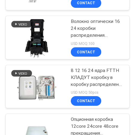
терминальной коробки
КАЧЕСТВА
CONTACT
16F Caixa ядра FTTH
оптически
Волокно оптически 16
СВЯЖИТЕСЬ
24 коробки
МЫ
распределения
оптического волокна
USD MOQ:100
Splitter PLC ядра
НОВОСТИ
CONTACT
СЛУЧАИ
8 12 16 24 ядра FTTH
КЛАДУТ коробку в
коробку распределения
КАРТА
терминала доступа
USD MOQ:50pcs
волокна/кабеля
САЙТА
CONTACT
стекловолокна
PRIVACY
Опционная коробка
12core 24core 48core
POLICY
прекращения