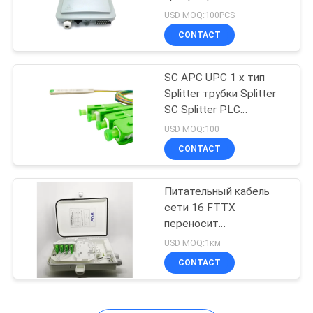
распределения
USD MOQ:100PCS
оптического волокна
CONTACT
SC APC UPC 1 x тип
Splitter трубки Splitter
SC Splitter PLC
оптического волокна 8
USD MOQ:100
мини
CONTACT
Питательный кабель
сети 16 FTTX
переносит
водоустойчивую
USD MOQ:1км
коробку соединения
CONTACT
стекловолокна