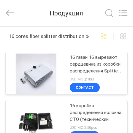
Wuhan
Weiruo
Communication
Продукция
Tech.
Co.,Ltd.
All
Rights
ДОМ
Reserved.
16 cores fiber splitter distribution box онлайн произв
ПРОДУКТЫ
16 гаван 16 вырезают
сердцевина из коробки
О
распределения Splitter
НАС
волокна FTTH
USD MOQ:1км
CONTACT
ПУТЕШЕСТВИЕ
16 коробка
ФАБРИКИ
распределения волокна
CTO (техни́ческий
ПРОВЕРКА
дире́оркт)
USD MOQ:50pcs